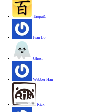
TaopaiC
Ivan Lo
Ghost
Webber Han
Rick