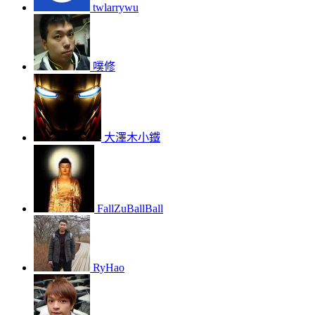
twlarrywu
噗修
大澤木小鐵
FallZuBallBall
RyHao