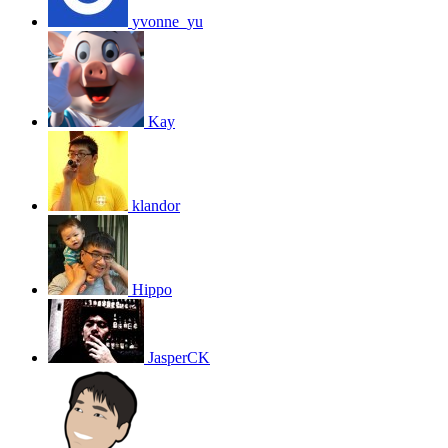
yvonne_yu
Kay
klandor
Hippo
JasperCK