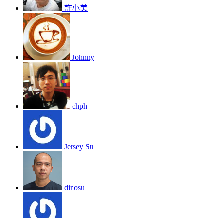
許小美
Johnny
chph
Jersey Su
dinosu