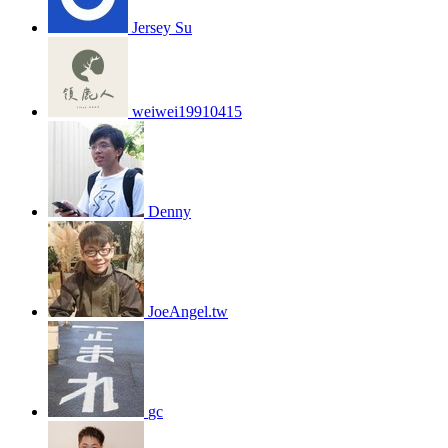
Jersey Su
weiwei19910415
Denny
JoeAngel.tw
gc