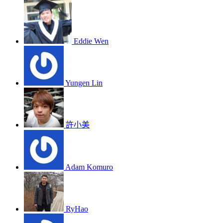
Eddie Wen
Yungen Lin
許小美
Adam Komuro
RyHao