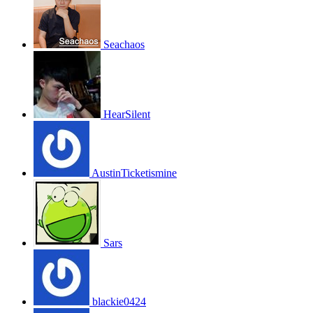
Seachaos
HearSilent
AustinTicketismine
Sars
blackie0424