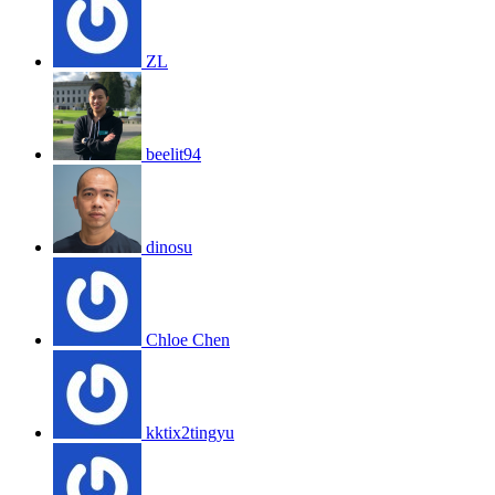
ZL
beelit94
dinosu
Chloe Chen
kktix2tingyu