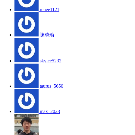
renee1121
陳曉瑜
skyice5232
taurus_5650
max_2023