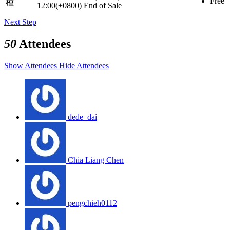
Free
種
12:00(+0800)
End of Sale
Next Step
50
Attendees
Show Attendees
Hide Attendees
dede_dai
Chia Liang Chen
pengchieh0112