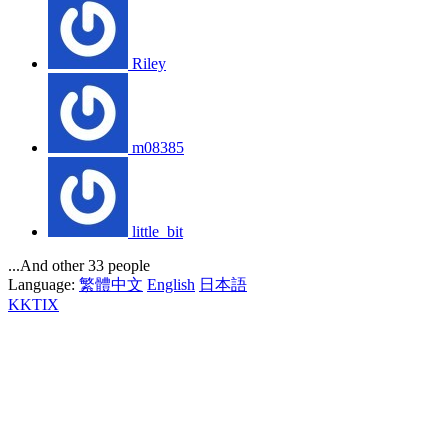
Riley
m08385
little_bit
...And other 33 people
Language:
繁體中文
English
日本語
KKTIX