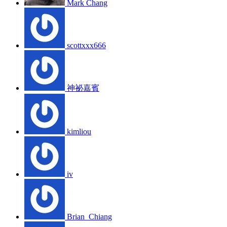
Mark Chang
scottxxx666
神祕嘉賓
kimliou
iv
Brian_Chiang