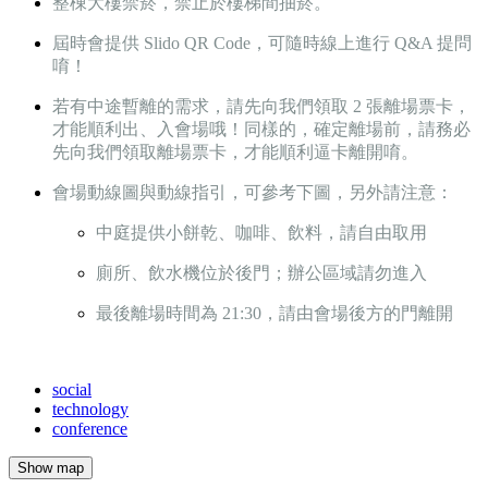
整棟大樓禁菸，禁止於樓梯間抽菸。
屆時會提供 Slido QR Code，可隨時線上進行 Q&A 提問
唷！
若有中途暫離的需求，請先向我們領取 2 張離場票卡，
才能順利出、入會場哦！同樣的，確定
離場前，請務必
先向我們領取離場票卡，才能順利逼卡離開唷。
會場動線圖與動線指引，可參考下圖，另外請注意：
中庭提供小餅乾、咖啡、飲料，請自由取用
廁所、飲水機位於後門；辦公區域請勿進入
最後離場時間為 21:30，請由會場後方的門離開
social
technology
conference
Show map