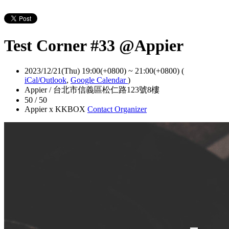
Test Corner #33 @Appier
2023/12/21(Thu) 19:00(+0800)
~
21:00(+0800)
(
iCal/Outlook
,
Google Calendar
)
Appier / 台北市信義區松仁路123號8樓
50 / 50
Appier x KKBOX
Contact Organizer