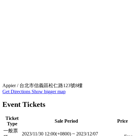
Appier / 台北市信義區松仁路123號8樓
Get Directions
Show bigger map
Event Tickets
Ticket
Sale Period
Price
Type
一般票
2023/11/30 12:00(+0800)
~
2023/12/07